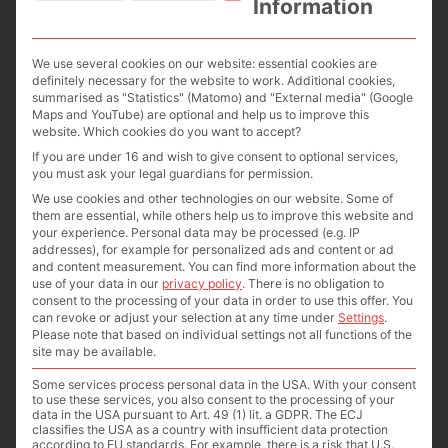
Information
Server.
COOKIES
We use several cookies on our website: essential cookies are
definitely necessary for the website to work. Additional cookies,
summarised as "Statistics" (Matomo) and "External media" (Google
Um den Funktionsumfang unseres
Maps and YouTube) are optional and help us to improve this
Internetangebotes zu erweitern und
website. Which cookies do you want to accept?
die Nutzung für Sie komfortabler zu
If you are under 16 and wish to give consent to optional services,
you must ask your legal guardians for permission.
gestalten, verwenden wir auf Basis
We use cookies and other technologies on our website. Some of
einer Interessenabwägung
them are essential, while others help us to improve this website and
sogenannte „Cookies“. Cookies sind
your experience.
Personal data may be processed (e.g. IP
addresses), for example for personalized ads and content or ad
kleine Textdateien, die auf Ihrem
and content measurement.
You can find more information about the
Rechner gespeichert werden, um Ihre
use of your data in our
privacy policy
.
There is no obligation to
consent to the processing of your data in order to use this offer.
You
Nutzungserfahrung unserer Website
can revoke or adjust your selection at any time under
Settings
.
zu verbessern. Die Dateien richten
Please note that based on individual settings not all functions of the
site may be available.
keinerlei Schaden an und können
keine Viren enthalten.
Some services process personal data in the USA. With your consent
to use these services, you also consent to the processing of your
Es gibt verschiedene Cookie-Typen:
data in the USA pursuant to Art. 49 (1) lit. a GDPR. The ECJ
solche, die für die Nutzung der
classifies the USA as a country with insufficient data protection
according to EU standards. For example, there is a risk that U.S.